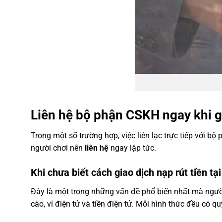
Liên hệ bộ phận CSKH ngay khi g
Trong một số trường hợp, việc liên lạc trực tiếp với b
người chơi nên
liên hệ
ngay lập tức.
Khi chưa biết cách giao dịch nạp rút tiền tại
Đây là một trong những vấn đề phổ biến nhất mà người
cào, ví điện tử và tiền điện tử. Mỗi hình thức đều có qu