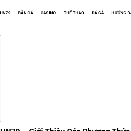
FUN79
BẮN CÁ
CASINO
THỂ THAO
ĐÁ GÀ
HƯỚNG D