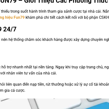
FUN79 – Giới Thiệu Các Phương Thức
 thiếu trong suốt hành trình tham gia sảnh cược tại nhà cái. N
ng hiệu Fun79
khám phá chi tiết cách kết nối với bộ phận CSKH
9 24/7
ầu nên hệ thống chăm sóc khách hàng được xây dựng chuyên nghiệ
hỗ trợ nhanh nhất tại nền tảng. Ngay khi truy cập trang chủ, ng
với nhân viên tư vấn của nhà cái.
hỏi liên quan đến nạp tiền, rút thưởng hoặc xử lý sự cố tài kho
am gia cá cược.