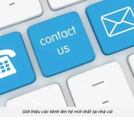
Giới thiệu các kênh liên hệ mới nhất tại nhà cái