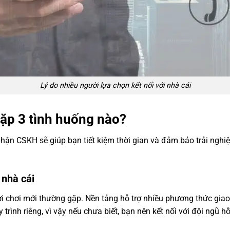
Lý do nhiều người lựa chọn kết nối với nhà cái
ặp 3 tình huống nào?
ộ phận CSKH sẽ giúp bạn tiết kiệm thời gian và đảm bảo trải ng
 nhà cái
 chơi mới thường gặp. Nền tảng hỗ trợ nhiều phương thức giao
y trình riêng, vì vậy nếu chưa biết, bạn nên kết nối với đội ngũ h