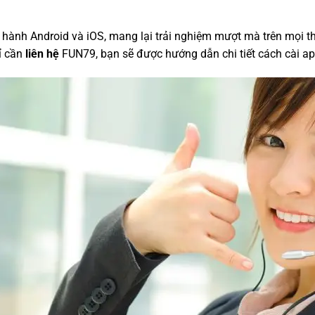
hành Android và iOS, mang lại trải nghiệm mượt mà trên mọi thiế
hỉ cần
liên hệ
FUN79, bạn sẽ được hướng dẫn chi tiết cách cài app