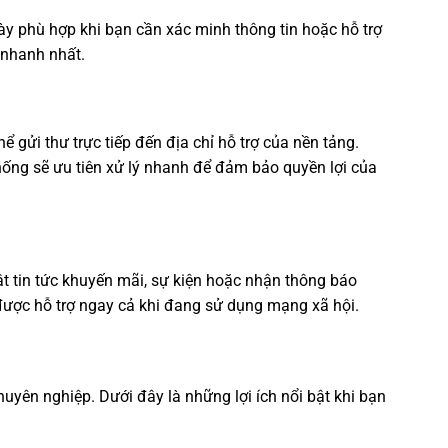
 này phù hợp khi bạn cần xác minh thông tin hoặc hỗ trợ
 nhanh nhất.
ể gửi thư trực tiếp đến địa chỉ hỗ trợ của nền tảng.
hống sẽ ưu tiên xử lý nhanh để đảm bảo quyền lợi của
t tin tức khuyến mãi, sự kiện hoặc nhận thông báo
 được hỗ trợ ngay cả khi đang sử dụng mạng xã hội.
uyên nghiệp. Dưới đây là những lợi ích nổi bật khi bạn