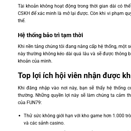
Tài khoản không hoạt động trong thời gian dài có thể
CSKH để xác minh là mở lại được. Còn khi vi phạm quy 
thể.
Hệ thống bảo trì tạm thời
Khi nền tảng chúng tôi đang nâng cấp hệ thống, một 
này thường không kéo dài quá lâu và sẽ được thông báo 
khoản của mình.
Top lợi ích hội viên nhận được k
Khi đăng nhập vào nơi này, bạn sẽ thấy hệ thống c
thường. Những quyền lợi này sẽ làm chúng ta cảm thấ
của FUN79:
Thử sức không giới hạn với kho game hơn 1.000 trò 
và các sảnh casino.