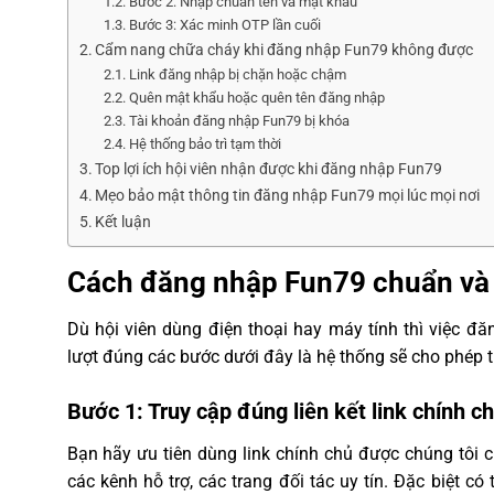
Bước 2: Nhập chuẩn tên và mật khẩu
Bước 3: Xác minh OTP lần cuối
Cẩm nang chữa cháy khi đăng nhập Fun79 không được
Link đăng nhập bị chặn hoặc chậm
Quên mật khẩu hoặc quên tên đăng nhập
Tài khoản đăng nhập Fun79 bị khóa
Hệ thống bảo trì tạm thời
Top lợi ích hội viên nhận được khi đăng nhập Fun79
Mẹo bảo mật thông tin đăng nhập Fun79 mọi lúc mọi nơi
Kết luận
Cách đăng nhập Fun79 chuẩn và
Dù hội viên dùng điện thoại hay máy tính thì việc đă
lượt đúng các bước dưới đây là hệ thống sẽ cho phép t
Bước 1: Truy cập đúng liên kết link chính c
Bạn hãy ưu tiên dùng link chính chủ được chúng tôi c
các kênh hỗ trợ, các trang đối tác uy tín. Đặc biệt c