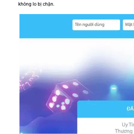
không lo bị chặn.