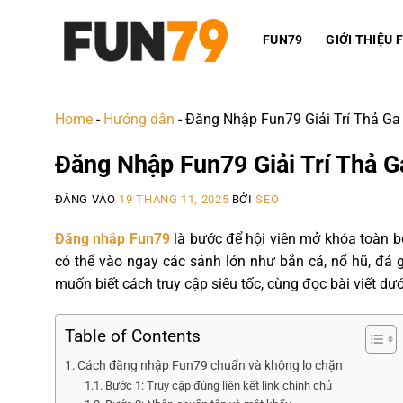
FUN79
GIỚI THIỆU 
Home
-
Hướng dẫn
-
Đăng Nhập Fun79 Giải Trí Thả G
Đăng Nhập Fun79 Giải Trí Thả 
ĐĂNG VÀO
19 THÁNG 11, 2025
BỞI
SEO
Đăng nhập Fun79
là bước để hội viên mở khóa toàn bộ
có thể vào ngay các sảnh lớn như bắn cá, nổ hũ, đá
muốn biết cách truy cập siêu tốc, cùng đọc bài viết dư
Table of Contents
Cách đăng nhập Fun79 chuẩn và không lo chặn
Bước 1: Truy cập đúng liên kết link chính chủ