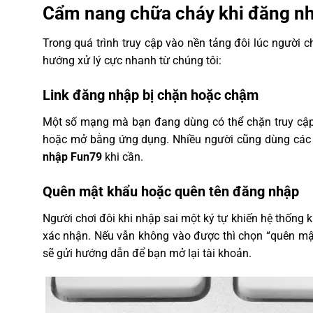
Cẩm nang chữa cháy khi đăng n
Trong quá trình truy cập vào nền tảng đôi lúc người 
hướng xử lý cực nhanh từ chúng tôi:
Link đăng nhập bị chặn hoặc chậm
Một số mạng mà bạn đang dùng có thể chặn truy cập 
hoặc mở bằng ứng dụng. Nhiều người cũng dùng các 
nhập Fun79
khi cần.
Quên mật khẩu hoặc quên tên đăng nhập
Người chơi đôi khi nhập sai một ký tự khiến hệ thống k
xác nhận. Nếu vẫn không vào được thì chọn “quên mật 
sẽ gửi hướng dẫn để bạn mở lại tài khoản.