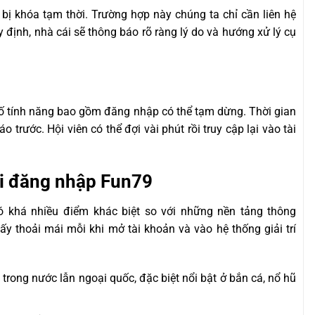
 bị khóa tạm thời. Trường hợp này chúng ta chỉ cần liên hệ
định, nhà cái sẽ thông báo rõ ràng lý do và hướng xử lý cụ
số tính năng bao gồm đăng nhập có thể tạm dừng. Thời gian
trước. Hội viên có thể đợi vài phút rồi truy cập lại vào tài
hi đăng nhập Fun79
ó khá nhiều điểm khác biệt so với những nền tảng thông
y thoải mái mỗi khi mở tài khoản và vào hệ thống giải trí
trong nước lẫn ngoại quốc, đặc biệt nổi bật ở bắn cá, nổ hũ