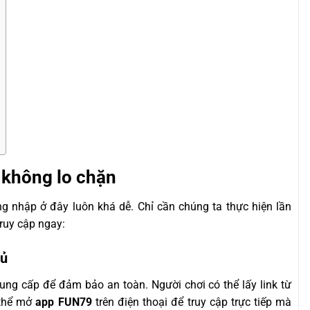
 không lo chặn
ng nhập ở đây luôn khá dễ. Chỉ cần chúng ta thực hiện lần
ruy cập ngay:
hủ
ung cấp để đảm bảo an toàn. Người chơi có thể lấy link từ
ó thể mở
app FUN79
trên điện thoại để truy cập trực tiếp mà