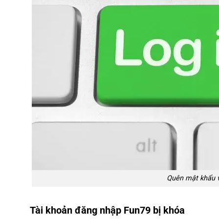
Quên mật khẩu v
Tài khoản đăng nhập Fun79 bị khóa